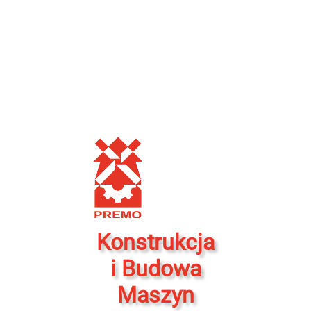
Konstrukcja
i Budowa
Maszyn